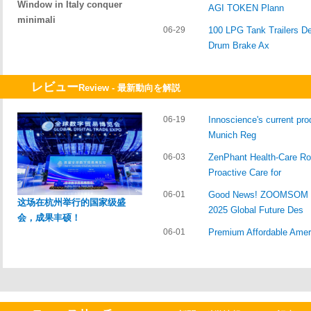
Window in Italy conquer
AGI TOKEN Plann
minimali
06-29
100 LPG Tank Trailers De
Drum Brake Ax
レビュー
Review - 最新動向を解説
06-19
Innoscience's current prod
Munich Reg
06-03
ZenPhant Health-Care Ro
Proactive Care for
06-01
Good News! ZOOMSOM Re
这场在杭州举行的国家级盛
2025 Global Future Des
会，成果丰硕！
06-01
Premium Affordable Amer