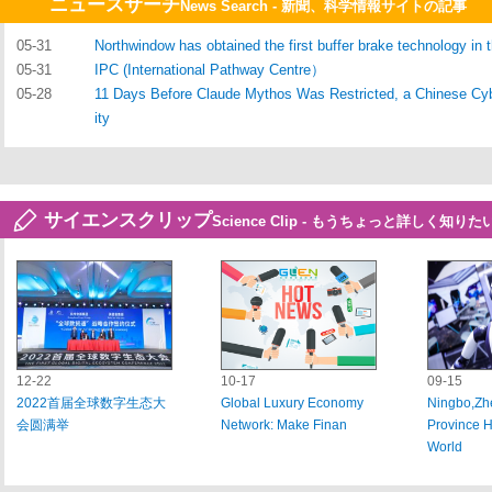
ニュースサーチ
News Search - 新聞、科学情報サイトの記事
05-31
Northwindow has obtained the first buffer brake technology in 
05-31
IPC (International Pathway Centre）
05-28
11 Days Before Claude Mythos Was Restricted, a Chinese Cybe
ity
サイエンスクリップ
Science Clip - もうちょっと詳しく知り
12-22
10-17
09-15
2022首届全球数字生态大
Global Luxury Economy
Ningbo,Zh
会圆满举
Network: Make Finan
Province 
World