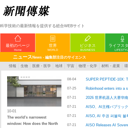
科学技術の最新情報を提供する総合WEBサイト
最初のページ
世界
ビジネス
ライフス
Home
WORLD
BUSINESS
LIFESTY
ニュース
News - 編集部注目のサイエンス
情報
生物
医療・医学
地球
宇宙
物理・化学
材料・産業
環
08-04
SUPER PEPTIDE-10X: The C
07-25
Robinhood enters into a s
07-21
2026 世界机器人大赛
07-21
AISO、AI主権パブリ
10-01
07-21
AISO, AI 주권 퍼블릭 
The world's narrowest
window: How does the North
07-21
AISO Releases AI Sovere